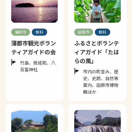
蒲郡市
無料
田原市
無料
蒲郡市観光ボラン
ふるさとボランテ
ティアガイドの会
ィアガイド「たは
らの風」
竹島、俊成苑、八
百富神社
市内の町並み、歴
史、史跡、自然等
案内、田原市博物
館ほか