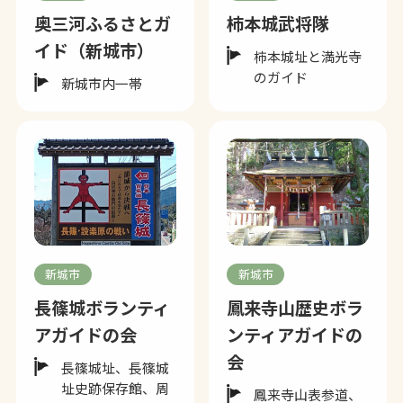
奥三河ふるさとガ
柿本城武将隊
イド（新城市）
柿本城址と満光寺
のガイド
新城市内一帯
新城市
新城市
長篠城ボランティ
鳳来寺山歴史ボラ
アガイドの会
ンティアガイドの
会
長篠城址、長篠城
址史跡保存館、周
鳳来寺山表参道、