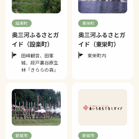
設楽町
東栄町
奥三河ふるさとガ
奥三河ふるさとガ
イド（設楽町）
イド（東栄町）
田峰観音、田峯
東栄町内
城、段戸裏谷原生
林「きららの森」
新城市
新城市