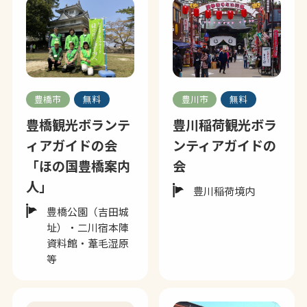
豊橋市
無料
豊川市
無料
豊橋観光ボランテ
豊川稲荷観光ボラ
ィアガイドの会
ンティアガイドの
「ほの国豊橋案内
会
人」
豊川稲荷境内
豊橋公園（吉田城
址）・二川宿本陣
資料館・葦毛湿原
等