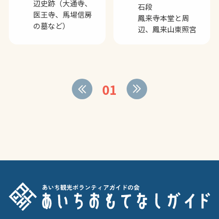
辺史跡（大通寺、
石段
医王寺、馬場信房
鳳来寺本堂と周
の墓など）
辺、鳳来山東照宮
01