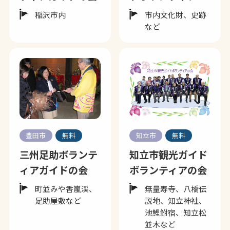
稲沢市内
市内文化財、史跡
など
豊田市
無料
知立市
無料
三州足助ボランテ
知立市観光ガイド
ィアガイドの会
ボランティアの会
町並みや香嵐渓、
無量寿寺、八橋伝
足助屋敷など
説地、知立神社、
池鯉鮒宿、知立松
並木など