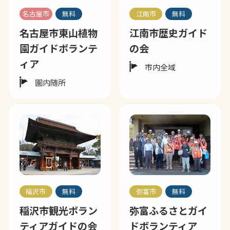
名古屋市
無料
江南市
無料
名古屋市東山植物
江南市歴史ガイド
園ガイドボランテ
の会
ィア
市内全域
園内随所
稲沢市
無料
弥富市
無料
稲沢市観光ボラン
弥富ふるさとガイ
ティアガイドの会
ドボランティア