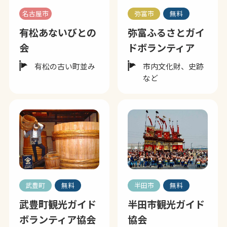
名古屋市
弥富市
無料
有松あないびとの
弥富ふるさとガイ
会
ドボランティア
有松の古い町並み
市内文化財、史跡
など
武豊町
無料
半田市
無料
武豊町観光ガイド
半田市観光ガイド
ボランティア協会
協会