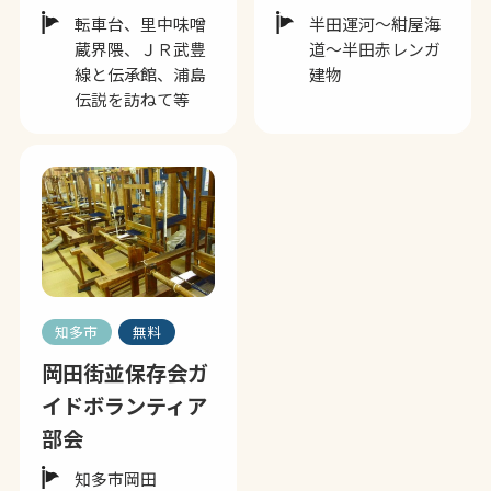
転車台、里中味噌
半田運河～紺屋海
蔵界隈、ＪＲ武豊
道～半田赤レンガ
線と伝承館、浦島
建物
伝説を訪ねて等
知多市
無料
岡田街並保存会ガ
イドボランティア
部会
知多市岡田