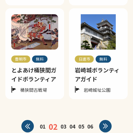
豊明市
無料
日進市
無料
とよあけ桶狭間ガ
岩崎城ボランティ
イドボランティア
アガイド
桶狭間古戦場
岩崎城址公園
02
01
03
04
05
06