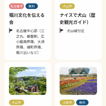
名古屋市
無料
犬山市
堀川文化を伝える
ナイスで犬山（歴
会
史観光ガイド）
名古屋中心部（三
犬山城付近
之丸、碁盤割、広
小路南界隈、大須
界隈、橘町界隈、
堀川沿いなど）
犬山市
江南市
無料