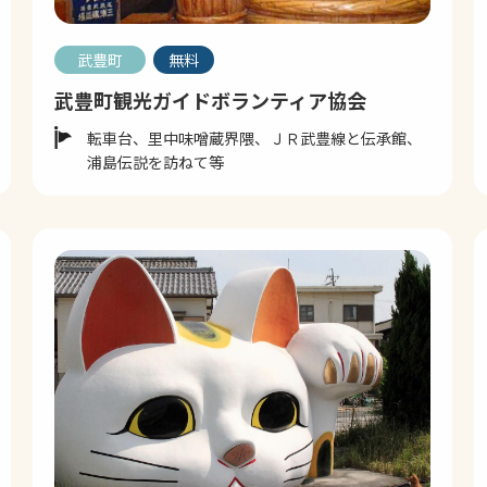
武豊町
無料
武豊町観光ガイドボランティア協会
転車台、里中味噌蔵界隈、ＪＲ武豊線と伝承館、
浦島伝説を訪ねて等