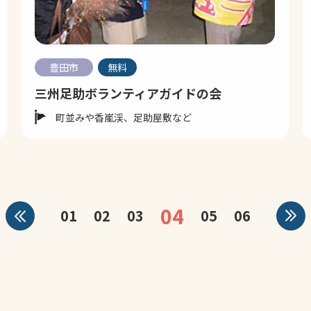
豊田市
無料
三州足助ボランティアガイドの会
町並みや香嵐渓、足助屋敷など
04
01
02
03
05
06