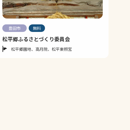
豊田市
無料
松平郷ふるさとづくり委員会
松平郷園地、高月院、松平東照宮