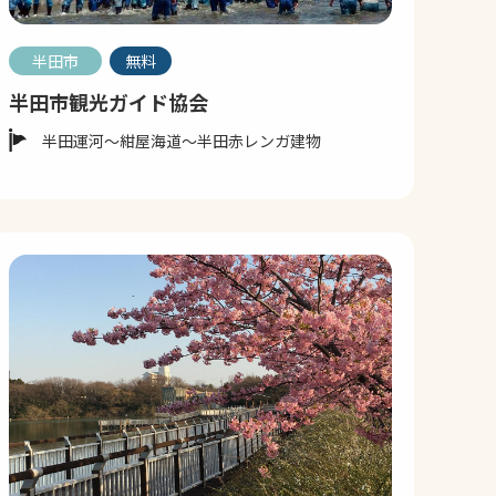
半田市
無料
半田市観光ガイド協会
半田運河～紺屋海道～半田赤レンガ建物